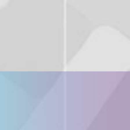
A：本西彩希帆・星守紗凪・隈本茉莉奈・鶴見萌・湯本亜美
B：髙橋彩音・深川瑠華・山﨑悠稀・あわつまい・東城咲耶子
C：舞川みやこ・蛭田愛梨・槙原唯・長月明日香・藤井彩加・
立石凛
※お申し込みついては各キャストからのお知らせを
ご確認ください。